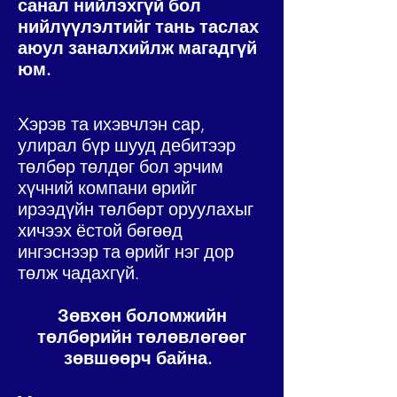
санал нийлэхгүй бол
нийлүүлэлтийг тань таслах
аюул заналхийлж магадгүй
юм.
Хэрэв та ихэвчлэн сар,
улирал бүр шууд дебитээр
төлбөр төлдөг бол эрчим
хүчний компани өрийг
ирээдүйн төлбөрт оруулахыг
хичээх ёстой бөгөөд
ингэснээр та өрийг нэг дор
төлж чадахгүй.
Зөвхөн боломжийн
төлбөрийн төлөвлөгөөг
зөвшөөрч байна.