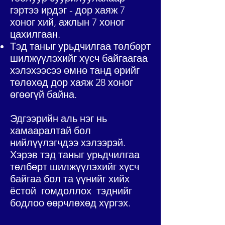
гэртээ ирдэг - дор хаяж 7
хоног хий, ажлын 7 хоног
цахилгаан.
Тэд таныг урьдчилгаа төлбөрт
шилжүүлэхийг хүсч байгаагаа
хэлэхээсээ өмнө танд өрийг
төлөхөд дор хаяж 28 хоног
өгөөгүй байна.
Эдгээрийн аль нэг нь
хамааралтай бол
нийлүүлэгчдээ хэлээрэй.
Хэрэв тэд таныг урьдчилгаа
төлбөрт шилжүүлэхийг хүсч
байгаа бол та үүнийг хийх
ёстой
гомдоллох
тэднийг
бодлоо өөрчлөхөд хүргэх.