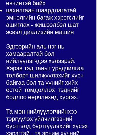
өвчинтэй байх
цахилгаан шаардлагатай
эмнэлгийн багаж хэрэгслийг
ашиглах - жишээлбэл шат
эсвэл диализийн машин
Эдгээрийн аль нэг нь
хамааралтай бол
нийлүүлэгчдээ хэлээрэй.
Хэрэв тэд таныг урьдчилгаа
төлбөрт шилжүүлэхийг хүсч
байгаа бол та үүнийг хийх
ёстой
гомдоллох
тэднийг
бодлоо өөрчлөхөд хүргэх.
Та мөн нийлүүлэгчийнхээ
тэргүүлэх үйлчилгээний
бүртгэлд бүртгүүлэхийг хүсэх
хэрэгтэй - та эрчим хүчний