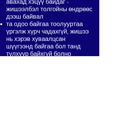
авахад хэцүү байдаг -
жишээлбэл толгойны өндрөөс
дээш байвал
та одоо байгаа тоолууртаа
үргэлж хүрч чадахгүй, жишээ
нь хэрэв хуваалцсан
шүүгээнд байгаа бол танд
түлхүүр байхгүй болно
Тоолуураа цэнэглэх
боломжтой дэлгүүрт очиход
хэцүү байх болно, жишээлбэл,
хэрэв та машингүй, хамгийн
ойрын дэлгүүр 2 милийн зайд
байгаа бол
Иймэрхүү бэрхшээлийг даван
туулах арга замууд байж
магадгүй юм. Жишээлбэл,
таны нийлүүлэгч таны