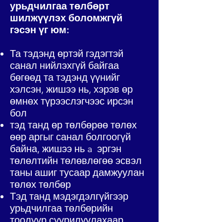
урьдчилгаа төлбөрт
шилжүүлэх боломжгүй
гэсэн үг юм:
Та тэдэнд өртэй гэдэгтэй
санал нийлэхгүй байгаа
бөгөөд та тэдэнд үүнийг
хэлсэн, жишээ нь, хэрэв өр
өмнөх түрээслэгчээс ирсэн
бол
тэд танд өр төлбөрөө төлөх
өөр аргыг санал болгоогүй
байна, жишээ нь a
эргэн
төлөлтийн төлөвлөгөө эсвэл
таны ашиг тусаар дамжуулан
төлөх төлбөр
Тэд танд мэдэгдэлгүйгээр
урьдчилгаа төлбөрийн
тоолуур суурилуулахаар