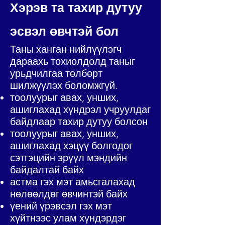
Хэрэв та тахир дутуу
эсвэл өвчтэй бол
Таны ханган нийлүүлэгч
дараахь тохиолдолд таныг
урьдчилгаа төлбөрт
шилжүүлэх боломжгүй.
тоолуурыг авах, унших,
ашиглахад хүндрэл учруулдаг
байдлаар тахир дутуу болсон
тоолуурыг авах, унших,
ашиглахад хэцүү болгодог
сэтгэцийн эрүүл мэндийн
байдалтай байх
астма гэх мэт амьсгалахад
нөлөөлдөг өвчинтэй байх
үений үрэвсэл гэх мэт
хүйтнээс улам хүндэрдэг