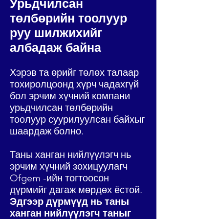
Урьдчилсан
төлбөрийн тоолуур
руу шилжихийг
албадаж байна
Хэрэв та өрийг төлөх талаар
тохиролцоонд хүрч чадахгүй
бол эрчим хүчний компани
урьдчилсан төлбөрийн
тоолуур суурилуулсан байхыг
шаардаж болно.
Таны ханган нийлүүлэгч нь
эрчим хүчний зохицуулагч
Ofgem -ийн тогтоосон
дүрмийг дагаж мөрдөх ёстой.
Эдгээр дүрмүүд нь таны
ханган нийлүүлэгч таныг