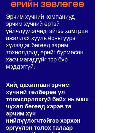
ӨРИЙН ЗӨВЛӨГӨӨ
Эрчим хүчний компаниуд
эрчим хүчний өртэй
үйлчлүүлэгчидтэйгээ хамтран
ажиллах хууль ёсны үүрэг
хүлээдэг бөгөөд зарим
тохиолдолд өрийг бүрмөсөн
хасч магадгүйг тэр бүр
мэддэггүй.
Хий, цахилгаан эрчим
хүчний төлбөрөө үл
тоомсорлохгүй байх нь маш
чухал бөгөөд хэрэв та
эрчим хүч
нийлүүлэгчтэйгээ хэрхэн
эргүүлэн төлөх талаар