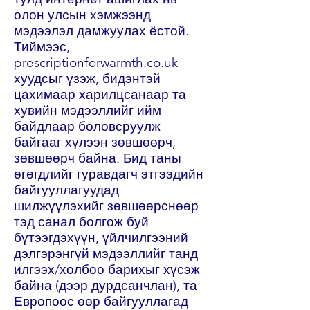
олон улсын хэмжээнд
мэдээлэл дамжуулах ёстой.
Тиймээс,
prescriptionforwarmth.co.uk
хуудсыг үзэж, бидэнтэй
цахимаар харилцсанаар та
хувийн мэдээллийг ийм
байдлаар боловсруулж
байгааг хүлээн зөвшөөрч,
зөвшөөрч байна. Бид таны
өгөгдлийг гуравдагч этгээдийн
байгууллагуудад
шилжүүлэхийг зөвшөөрснөөр
тэд санал болгож буй
бүтээгдэхүүн, үйлчилгээний
дэлгэрэнгүй мэдээллийг танд
илгээх/холбоо барихыг хүсэж
байна (дээр дурдсанчлан), та
Европоос өөр байгууллагад