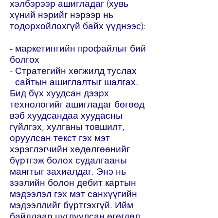
хэлбэрээр ашигладаг (хувь
хүний нэрийг нэрээр нь
тодорхойлохгүй байх үүднээс):
- маркетингийн профайлыг бий
болгох
- Стратегийн хөгжилд туслах
- сайтын ашиглалтыг шалгах.
Бид бүх хуудсан дээрх
технологийг ашигладаг бөгөөд
вэб хуудсандаа хуудасны
гүйлгэх, хулганы товшилт,
оруулсан текст гэх мэт
хэрэглэгчийн хөдөлгөөнийг
бүртгэж болох судалгааны
маягтыг захиалдаг. Энэ нь
зээлийн болон дебит картын
мэдээлэл гэх мэт санхүүгийн
мэдээллийг бүртгэхгүй. Ийм
байдлаар цуглуулсан өгөгдөл