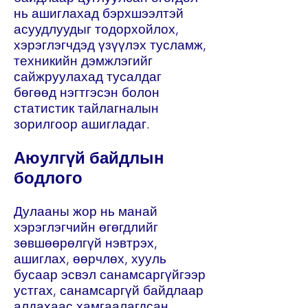
нь ашиглахад бэрхшээлтэй
асуудлуудыг тодорхойлох,
хэрэглэгчдэд үзүүлэх тусламж,
техникийн дэмжлэгийг
сайжруулахад тусалдаг
бөгөөд нэгтгэсэн болон
статистик тайлагналын
зорилгоор ашигладаг.
Аюулгүй байдлын
бодлого
Дулааны жор нь манай
хэрэглэгчийн өгөгдлийг
зөвшөөрөлгүй нэвтрэх,
ашиглах, өөрчлөх, хууль
бусаар эсвэл санамсаргүйгээр
устгах, санамсаргүй байдлаар
алдахаас хамгаалагдсан