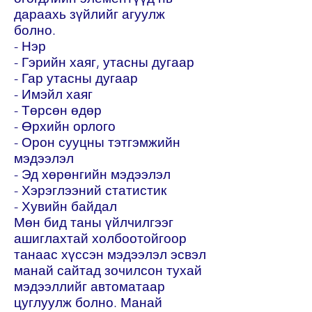
дараахь зүйлийг агуулж
болно.
- Нэр
- Гэрийн хаяг, утасны дугаар
- Гар утасны дугаар
- Имэйл хаяг
- Төрсөн өдөр
- Өрхийн орлого
- Орон сууцны тэтгэмжийн
мэдээлэл
- Эд хөрөнгийн мэдээлэл
- Хэрэглээний статистик
- Хувийн байдал
Мөн бид таны үйлчилгээг
ашиглахтай холбоотойгоор
танаас хүссэн мэдээлэл эсвэл
манай сайтад зочилсон тухай
мэдээллийг автоматаар
цуглуулж болно. Манай