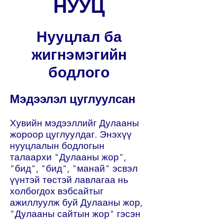
НУУЦ
Нууцлал ба
жигнэмэгийн
бодлого
Мэдээлэл цуглуулсан
Хувийн мэдээллийг Дулааны
жороор цуглуулдаг. Энэхүү
нууцлалын бодлогын
талаархи "Дулааны жор",
"бид", "бид", "манай" эсвэл
үүнтэй төстэй лавлагаа нь
холбогдох вэбсайтыг
ажиллуулж буй Дулааны жор,
"Дулааны сайтын жор" гэсэн