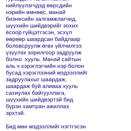
нийлүүлэгчдэд өөрсдийн
нэрийн өмнөөс, манай
бизнесийн залгамжлагчид,
шүүхийн шийдвэрийг зохих
ёсоор гүйцэтгэсэн, эсхүл
өөрөөр шаардсан байдлаар
боловсруулж өгөх үйлчилгээ
үзүүлэх зорилгоор задруулж
болно. хууль. Манай сайтын
аль ч хэрэглэгчийн нэр болон
бусад хэрэглээний мэдээллийг
задруулахыг шаардаж,
шаардаж буй аливаа хууль
сахиулах байгууллага,
шүүхийн шийдвэртэй бид
бүрэн хамтран ажиллах
эрхтэй.
Бид мөн мэдээллийг нэгтгэсэн