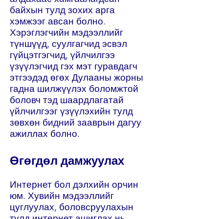
байхын тулд зохих арга
хэмжээг авсан болно.
Хэрэглэгчийн мэдээллийг
түншүүд, суулгагчид эсвэл
гүйцэтгэгчид, үйлчилгээ
үзүүлэгчид гэх мэт гуравдагч
этгээдэд өгөх Дулааны жорны
гадна шилжүүлэх боломжтой
боловч тэд шаардлагатай
үйлчилгээг үзүүлэхийн тулд
зөвхөн бидний зааврын дагуу
ажиллах болно.
Өгөгдөл дамжуулах
Интернет бол дэлхийн орчин
юм. Хувийн мэдээллийг
цуглуулах, боловсруулахын
тулд интернет ашиглах нь