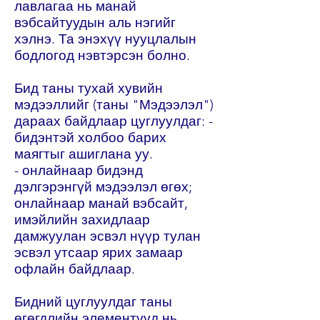
лавлагаа нь манай
вэбсайтуудын аль нэгийг
хэлнэ. Та энэхүү нууцлалын
бодлогод нэвтэрсэн болно.
Бид таны тухай хувийн
мэдээллийг (таны "Мэдээлэл")
дараах байдлаар цуглуулдаг: -
бидэнтэй холбоо барих
маягтыг ашиглана уу.
- онлайнаар бидэнд
дэлгэрэнгүй мэдээлэл өгөх;
онлайнаар манай вэбсайт,
имэйлийн захидлаар
дамжуулан эсвэл нүүр тулан
эсвэл утсаар ярих замаар
офлайн байдлаар.
Бидний цуглуулдаг таны
өгөгдлийн элементүүд нь