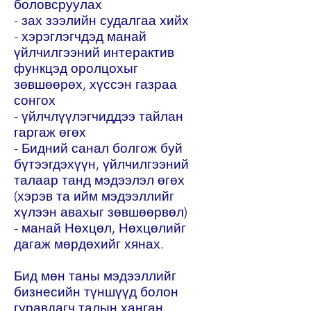
боловсруулах
- зах зээлийн судалгаа хийх
- хэрэглэгчдэд манай
үйлчилгээний интерактив
функцэд оролцохыг
зөвшөөрөх, хүссэн газраа
сонгох
- үйлчлүүлэгчиддээ тайлан
гаргаж өгөх
- Бидний санал болгож буй
бүтээгдэхүүн, үйлчилгээний
талаар танд мэдээлэл өгөх
(хэрэв та ийм мэдээллийг
хүлээн авахыг зөвшөөрвөл)
- манай Нөхцөл, Нөхцөлийг
дагаж мөрдөхийг хянах.
Бид мөн таны мэдээллийг
бизнесийн түншүүд болон
гуравдагч талын ханган