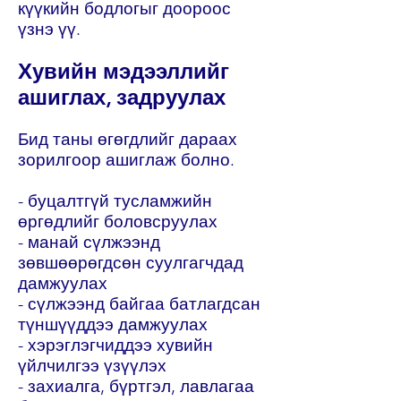
күүкийн бодлогыг доороос
үзнэ үү.
Хувийн мэдээллийг
ашиглах, задруулах
Бид таны өгөгдлийг дараах
зорилгоор ашиглаж болно.
- буцалтгүй тусламжийн
өргөдлийг боловсруулах
- манай сүлжээнд
зөвшөөрөгдсөн суулгагчдад
дамжуулах
- сүлжээнд байгаа батлагдсан
түншүүддээ дамжуулах
- хэрэглэгчиддээ хувийн
үйлчилгээ үзүүлэх
- захиалга, бүртгэл, лавлагаа